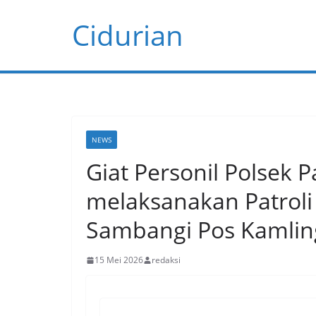
Skip
Cidurian
to
content
NEWS
Giat Personil Polsek 
melaksanakan Patroli
Sambangi Pos Kamling
15 Mei 2026
redaksi