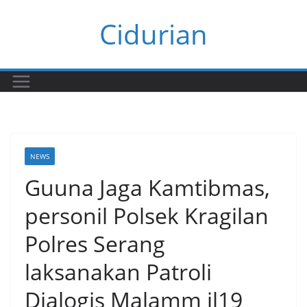
Skip
Cidurian
to
content
NEWS
Guuna Jaga Kamtibmas,
personil Polsek Kragilan
Polres Serang
laksanakan Patroli
Dialogis Malamm il19