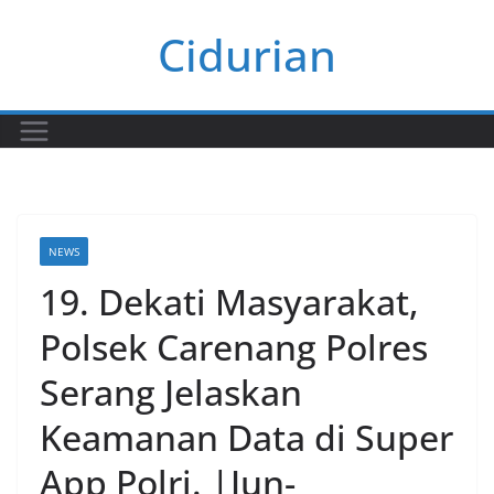
Skip
Cidurian
to
content
NEWS
19. Dekati Masyarakat,
Polsek Carenang Polres
Serang Jelaskan
Keamanan Data di Super
App Polri. |Jun-