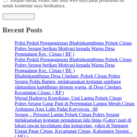
Simpan nama, email, dan situs web saya pada peramban ini
untuk komentar saya berikutnya.
Recent Posts
Polisi Peduli Pengangguran Bhabinkamtibmas Polsek Ciruas
Polres Serang berikan Motivasi kepada Warga Desa
Penggalang Kec. Ciruas ( BF )
Polisi Peduli Pengangguran Bhabinkamtibmas Polsek Ciruas
Polres Serang berikan Motivasi kepada Warga Desa
Penggalang Kec. Ciruas ( BE )
Bhabinkamtibmas Desa Cigelam, Polsek Ciruas Polres
Serang Polda Banten, melaksanakan kegiatan sambang
silaturahmi kamtibmas dengan warga, di Desa Cigelam,
Kecamatan Ciruas. ( RP )
Wujud Hadirnya Kepolisian, Unit Lantsa Polsek Ciruas
Polres Serang Gatur Pagi di Perempatan Lampu Merah Ciruas
Antisipasi Arus Lalin Padat Karyawan. 68
Serang – Personel Lantas Polsek Ciruas Polres Serang
melaksanakan kegiatan pengaturan lalu lintas (Gatur) pagi di
lokasi rawan kecelakaan dan kemacetan, yakni di Simpang
Empat Pasar Ciruas, Kecamatan Ciruas, Kabupaten Serang. .
( MO )