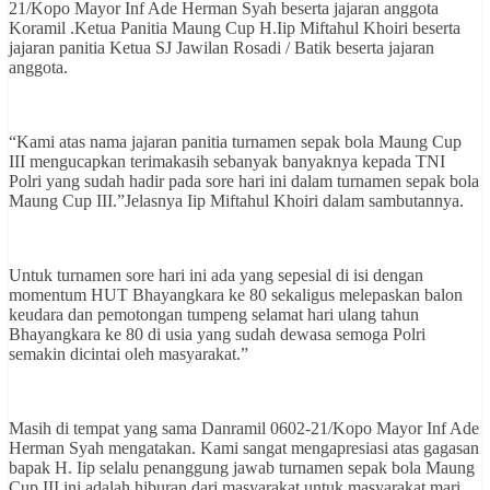
21/Kopo Mayor Inf Ade Herman Syah beserta jajaran anggota
Koramil .Ketua Panitia Maung Cup H.Iip Miftahul Khoiri beserta
jajaran panitia Ketua SJ Jawilan Rosadi / Batik beserta jajaran
anggota.
“Kami atas nama jajaran panitia turnamen sepak bola Maung Cup
III mengucapkan terimakasih sebanyak banyaknya kepada TNI
Polri yang sudah hadir pada sore hari ini dalam turnamen sepak bola
Maung Cup III.”Jelasnya Iip Miftahul Khoiri dalam sambutannya.
Untuk turnamen sore hari ini ada yang sepesial di isi dengan
momentum HUT Bhayangkara ke 80 sekaligus melepaskan balon
keudara dan pemotongan tumpeng selamat hari ulang tahun
Bhayangkara ke 80 di usia yang sudah dewasa semoga Polri
semakin dicintai oleh masyarakat.”
Masih di tempat yang sama Danramil 0602-21/Kopo Mayor Inf Ade
Herman Syah mengatakan. Kami sangat mengapresiasi atas gagasan
bapak H. Iip selalu penanggung jawab turnamen sepak bola Maung
Cup III ini adalah hiburan dari masyarakat untuk masyarakat mari