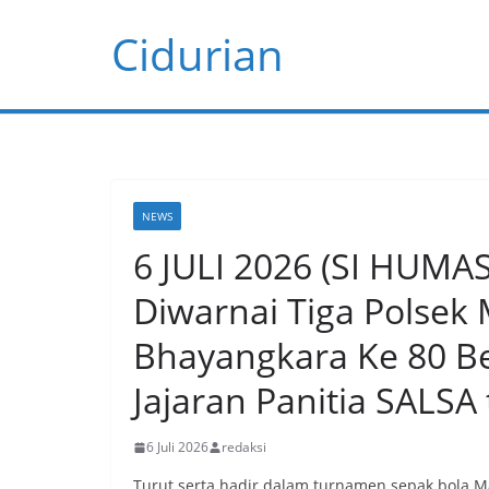
Skip
Cidurian
to
content
NEWS
6 JULI 2026 (SI HUMA
Diwarnai Tiga Polsek
Bhayangkara Ke 80 B
Jajaran Panitia SALSA
6 Juli 2026
redaksi
Turut serta hadir dalam turnamen sepak bola M