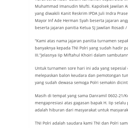
Muhammad Imanudin Mufti. Kapolsek Jawilan A
yang diwakili Kanit Reskrim IPDA Juli Indra Pr
Mayor Inf Ade Herman Syah beserta jajaran angg
beserta jajaran panitia Ketua SJ Jawilan Rosadi /
“Kami atas nama jajaran panitia turnamen sepa
banyaknya kepada TNI Polri yang sudah hadir p
III.”Jelasnya Iip Miftahul Khoiri dalam sambutan
Untuk turnamen sore hari ini ada yang sepesia
melepaskan balon keudara dan pemotongan tump
yang sudah dewasa semoga Polri semakin dicinta
Masih di tempat yang sama Danramil 0602-21/K
mengapresiasi atas gagasan bapak H. Iip selal
adalah hiburan dari masyarakat untuk masyaraka
TNI Polri adalah saudara kami TNI dan Polri 