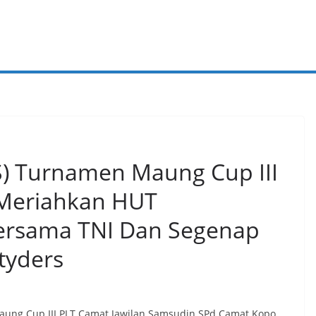
S) Turnamen Maung Cup III
 Meriahkan HUT
ersama TNI Dan Segenap
 tyders
aung Cup III PLT Camat Jawilan Samsudin SPd Camat Kopo