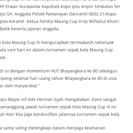
KP Erwan Nurwanda Kapolsek Kopo Iptu Aripin Simbolon SH
asetyo SH. Anggota Polsek Pamarayan Danramil 0602-21/Kopo
ota Koramil .Ketua Panitia Maung Cup H.Iip Miftahul Khoiri
 Batik beserta jajaran anggota.
k bola Maung Cup III mengucapkan terimakasih sebanyak
ada sore hari ini dalam turnamen sepak bola Maung Cup
nya.
l di isi dengan momentum HUT Bhayangkara ke 80 sekaligus
eng selamat hari ulang tahun Bhayangkara ke 80 di usia
i oleh masyarakat.”
opo Mayor Inf Ade Herman Syah mengatakan. Kami sangat
u penanggung jawab turnamen sepak bola Maung Cup III ini
t mari kita jaga kondusifitas jalannya turnamen sepak bola
sama sama saling melengkapi dalam menjaga keamanan