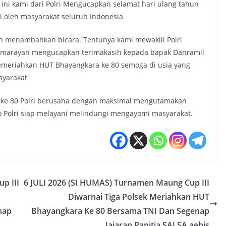
ni kami dari Polri Mengucapkan selamat hari ulang tahun
i oleh masyarakat seluruh Indonesia
n menambahkan bicara. Tentunya kami mewakili Polri
Pamarayan mengucapkan terimakasih kepada bapak Danramil
memeriahkan HUT Bhayangkara ke 80 semoga di usia yang
syarakat
e 80 Polri berusaha dengan maksimal mengutamakan
 Polri siap melayani melindungi mengayomi masyarakat.
p III
6 JULI 2026 (SI HUMAS) Turnamen Maung Cup III
Diwarnai Tiga Polsek Meriahkan HUT
nap
Bhayangkara Ke 80 Bersama TNI Dan Segenap
Jajaran Panitia SALSA aehjs