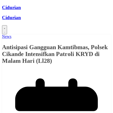
Skip
Cidurian
to
content
Cidurian
News
Antisipasi Gangguan Kamtibmas, Polsek
Cikande Intensifkan Patroli KRYD di
Malam Hari (Ll28)