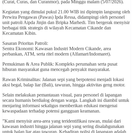
(Curat, Curas, dan Curanmor), pada Minggu malam (5/07/2026).
​Kegiatan yang dimulai pukul 21.00 WIB ini dipimpin langsung oleh
Perwira Pengawas (Pawas) Ipda Ressa, didampingi oleh personel
unit patroli Aipda Jinjin dan Bripka Marhedi. Tim bergerak menyisir
berbagai titik strategis di wilayah Kecamatan Cikande dan
Kecamatan Kibin.
​Sasaran Prioritas Patroli:
​Sentra Ekonomi: Kawasan Industri Modern Cikande, area
perbankan, ATM, serta ritel modern (Alfamart/Indomaret).
​Pemukiman & Area Publik: Kompleks perumahan serta pusat
hiburan masyarakat guna mencegah penyakit masyarakat.
​Rawan Kriminalitas: Jalanan sepi yang berpotensi menjadi lokasi
aksi begal, balap liar (Bali), tawuran, hingga aktivitas geng motor.
​Selain melakukan pemantauan visual, para personel di lapangan
secara humanis berdialog dengan warga. Langkah ini diambil untuk
menjaring informasi sekaligus memberikan edukasi mengenai
kewaspadaan terhadap potensi gangguan keamanan.
​”Kami menyisir area-area yang teridentifikasi rawan, mulai dari
kawasan industri hingga jalanan sepi yang sering disalahgunakan
untuk balap liar atau tawuran. Kehadiran polisi di lapangan adalah