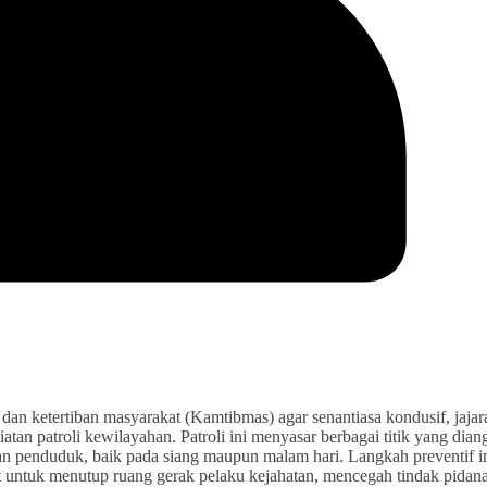
tertiban masyarakat (Kamtibmas) agar senantiasa kondusif, jajar
atan patroli kewilayahan. Patroli ini menyasar berbagai titik yang dia
man penduduk, baik pada siang maupun malam hari. Langkah preventif i
at untuk menutup ruang gerak pelaku kejahatan, mencegah tindak pidan