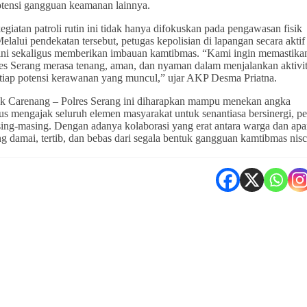
potensi gangguan keamanan lainnya.
atan patroli rutin ini tidak hanya difokuskan pada pengawasan fisik
lalui pendekatan tersebut, petugas kepolisian di lapangan secara aktif
ini sekaligus memberikan imbauan kamtibmas. “Kami ingin memastika
es Serang merasa tenang, aman, dan nyaman dalam menjalankan aktivi
setiap potensi kerawanan yang muncul,” ujar AKP Desma Priatna.
olsek Carenang – Polres Serang ini diharapkan mampu menekan angka
erus mengajak seluruh elemen masyarakat untuk senantiasa bersinergi, pe
ng-masing. Dengan adanya kolaborasi yang erat antara warga dan apa
damai, tertib, dan bebas dari segala bentuk gangguan kamtibmas nis