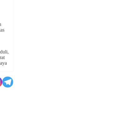
n
tas
duli,
rat
caya