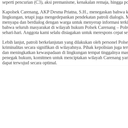
seperti pencurian (C3), aksi premanisme, kenakalan remaja, hingga 
Kapolsek Carenang, AKP Desma Priatna, S.H., menegaskan bahwa kegi
lingkungan, tetapi juga mengedepankan pendekatan patroli dialogis. Me
menyapa dan berdialog dengan warga untuk menyerap informasi terk
bahwa seluruh masyarakat di wilayah hukum Polsek Carenang – Polr
sehari-hari. Anggota kami selalu disiagakan untuk merespons cepat 
Lebih lanjut, patroli berkelanjutan yang dilakukan oleh personel P
kriminalitas secara signifikan di wilayahnya. Pihak kepolisian juga t
dan meningkatkan kewaspadaan di lingkungan tempat tinggalnya masi
penegak hukum, komitmen untuk menciptakan wilayah Carenang yang 
dapat terwujud secara optimal.