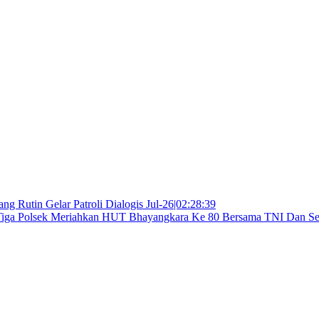
g Rutin Gelar Patroli Dialogis Jul-26|02:28:39
Tiga Polsek Meriahkan HUT Bhayangkara Ke 80 Bersama TNI Dan S