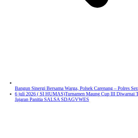
Bangun Sinergi Bersama Warga, Polsek Carenang – Polres Seran
6 juli 2026 ( SI HUMAS)Turnamen Maung Cup III Diwarnai 
Jajaran Panitia SALSA SDAGVWES