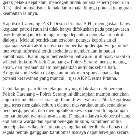
gerak pelaku kejahatan, mencegah tindak pidana seperti pencurian
(C3), aksi premanisme, kenakalan remaja, hingga potensi gangguan
keamanan lainnya.
Kapolsek Carenang, AKP Desma Priatna, S.H., menegaskan bahwa
kegiatan patroli rutin ini tidak hanya difokuskan pada pengawasan
fisik lingkungan, tetapi juga mengedepankan pendekatan patroli
dialogis. Melalui pendekatan tersebut, petugas kepolisian di
lapangan secara aktif menyapa dan berdialog dengan warga untuk
menyerap informasi terkini sekaligus memberikan imbauan
kamtibmas. “Kami ingin memastikan bahwa seluruh masyarakat di
wilayah hukum Polsek Carenang – Polres Serang merasa tenang,
aman, dan nyaman dalam menjalankan aktivitas sehari-hari.
Anggota kami selalu disiagakan untuk merespons cepat setiap
potensi kerawanan yang muncul,” ujar AKP Desma Priatna.
Lebih lanjut, patroli berkelanjutan yang dilakukan oleh personel
Polsek Carenang – Polres Serang ini diharapkan mampu menekan
angka kriminalitas secara signifikan di wilayahnya. Pihak kepolisian
juga terus mengajak seluruh elemen masyarakat untuk senantiasa
bersinergi, peduli, dan meningkatkan kewaspadaan di lingkungan
tempat tinggalnya masing-masing. Dengan adanya kolaborasi yang
erat antara warga dan aparat penegak hukum, komitmen untuk
menciptakan wilayah Carenang yang damai, tertib, dan bebas dari
segala bentuk gangguan kamtibmas niscaya dapat terwujud secara