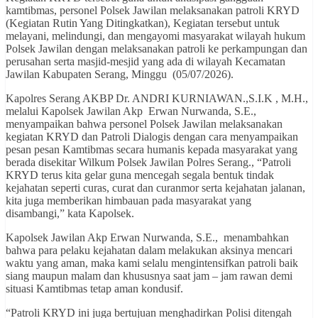
kamtibmas, personel Polsek Jawilan melaksanakan patroli KRYD
(Kegiatan Rutin Yang Ditingkatkan), Kegiatan tersebut untuk
melayani, melindungi, dan mengayomi masyarakat wilayah hukum
Polsek Jawilan dengan melaksanakan patroli ke perkampungan dan
perusahan serta masjid-mesjid yang ada di wilayah Kecamatan
Jawilan Kabupaten Serang, Minggu (05/07/2026).
Kapolres Serang AKBP Dr. ANDRI KURNIAWAN.,S.I.K , M.H.,
melalui Kapolsek Jawilan Akp Erwan Nurwanda, S.E.,
menyampaikan bahwa personel Polsek Jawilan melaksanakan
kegiatan KRYD dan Patroli Dialogis dengan cara menyampaikan
pesan pesan Kamtibmas secara humanis kepada masyarakat yang
berada disekitar Wilkum Polsek Jawilan Polres Serang., “Patroli
KRYD terus kita gelar guna mencegah segala bentuk tindak
kejahatan seperti curas, curat dan curanmor serta kejahatan jalanan,
kita juga memberikan himbauan pada masyarakat yang
disambangi,” kata Kapolsek.
Kapolsek Jawilan Akp Erwan Nurwanda, S.E., menambahkan
bahwa para pelaku kejahatan dalam melakukan aksinya mencari
waktu yang aman, maka kami selalu mengintensifkan patroli baik
siang maupun malam dan khususnya saat jam – jam rawan demi
situasi Kamtibmas tetap aman kondusif.
“Patroli KRYD ini juga bertujuan menghadirkan Polisi ditengah