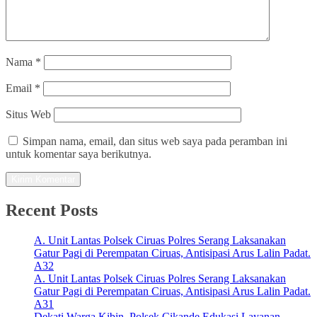
Nama
*
Email
*
Situs Web
Simpan nama, email, dan situs web saya pada peramban ini
untuk komentar saya berikutnya.
Recent Posts
A. Unit Lantas Polsek Ciruas Polres Serang Laksanakan
Gatur Pagi di Perempatan Ciruas, Antisipasi Arus Lalin Padat.
A32
A. Unit Lantas Polsek Ciruas Polres Serang Laksanakan
Gatur Pagi di Perempatan Ciruas, Antisipasi Arus Lalin Padat.
A31
Dekati Warga Kibin, Polsek Cikande Edukasi Layanan