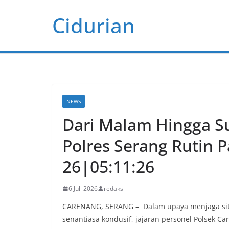
Skip
Cidurian
to
content
NEWS
Dari Malam Hingga S
Polres Serang Rutin P
26|05:11:26
6 Juli 2026
redaksi
CARENANG, SERANG – Dalam upaya menjaga situ
senantiasa kondusif, jajaran personel Polsek Ca