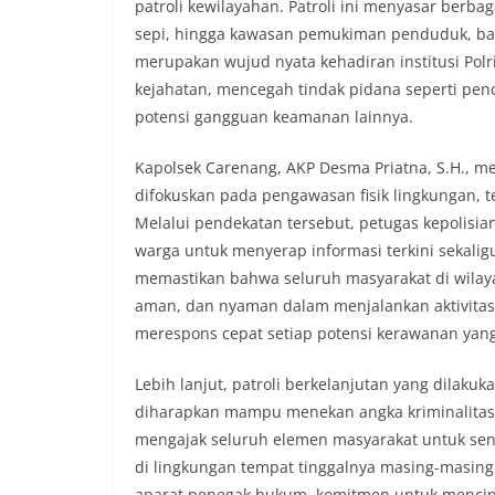
patroli kewilayahan. Patroli ini menyasar berbaga
sepi, hingga kawasan pemukiman penduduk, bai
merupakan wujud nyata kehadiran institusi Pol
kejahatan, mencegah tindak pidana seperti penc
potensi gangguan keamanan lainnya.
Kapolsek Carenang, AKP Desma Priatna, S.H., me
difokuskan pada pengawasan fisik lingkungan, t
Melalui pendekatan tersebut, petugas kepolisia
warga untuk menyerap informasi terkini sekal
memastikan bahwa seluruh masyarakat di wilay
aman, dan nyaman dalam menjalankan aktivitas s
merespons cepat setiap potensi kerawanan yang
Lebih lanjut, patroli berkelanjutan yang dilakuk
diharapkan mampu menekan angka kriminalitas se
mengajak seluruh elemen masyarakat untuk sen
di lingkungan tempat tinggalnya masing-masing
aparat penegak hukum, komitmen untuk mencipt