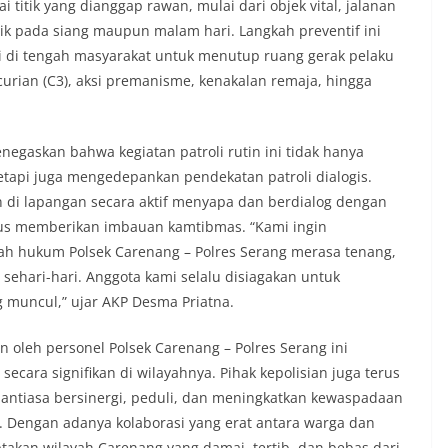
i titik yang dianggap rawan, mulai dari objek vital, jalanan
k pada siang maupun malam hari. Langkah preventif ini
ri di tengah masyarakat untuk menutup ruang gerak pelaku
urian (C3), aksi premanisme, kenakalan remaja, hingga
negaskan bahwa kegiatan patroli rutin ini tidak hanya
etapi juga mengedepankan pendekatan patroli dialogis.
n di lapangan secara aktif menyapa dan berdialog dengan
igus memberikan imbauan kamtibmas. “Kami ingin
ah hukum Polsek Carenang – Polres Serang merasa tenang,
ehari-hari. Anggota kami selalu disiagakan untuk
 muncul,” ujar AKP Desma Priatna.
an oleh personel Polsek Carenang – Polres Serang ini
cara signifikan di wilayahnya. Pihak kepolisian juga terus
antiasa bersinergi, peduli, dan meningkatkan kewaspadaan
. Dengan adanya kolaborasi yang erat antara warga dan
akan wilayah Carenang yang damai, tertib, dan bebas dari