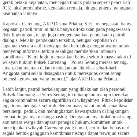
gerak pelaku kejahatan, mencegah tindak pidana seperti pencurian
(C3), aksi premanisme, kenakalan remaja, hingga potensi gangguan
keamanan lainnya.
Kapolsek Carenang, AKP Desma Priatna, S.H., menegaskan bahwa
kegiatan patroli rutin ini tidak hanya difokuskan pada pengawasan
fisik lingkungan, tetapi juga mengedepankan pendekatan patroli
dialogis. Melalui pendekatan tersebut, petugas kepolisian di
lapangan secara aktif menyapa dan berdialog dengan warga untuk
menyerap informasi terkini sekaligus memberikan imbauan
kamtibmas. “Kami ingin memastikan bahwa seluruh masyarakat di
wilayah hukum Polsek Carenang – Polres Serang merasa tenang,
aman, dan nyaman dalam menjalankan aktivitas sehari-hari.
Anggota kami selalu disiagakan untuk merespons cepat setiap
potensi kerawanan yang muncul,” ujar AKP Desma Priatna.
Lebih lanjut, patroli berkelanjutan yang dilakukan oleh personel
Polsek Carenang – Polres Serang ini diharapkan mampu menekan
angka kriminalitas secara signifikan di wilayahnya. Pihak kepolisian
juga terus mengajak seluruh elemen masyarakat untuk senantiasa
bersinergi, peduli, dan meningkatkan kewaspadaan di lingkungan
tempat tinggalnya masing-masing. Dengan adanya kolaborasi yang
erat antara warga dan aparat penegak hukum, komitmen untuk
menciptakan wilayah Carenang yang damai, tertib, dan bebas dari
segala bentuk gangguan kamtibmas niscaya dapat terwujud secara