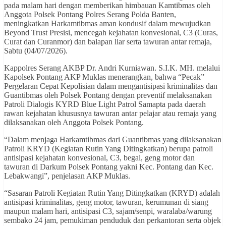
pada malam hari dengan memberikan himbauan Kamtibmas oleh
Anggota Polsek Pontang Polres Serang Polda Banten,
meningkatkan Harkamtibmas aman kondusif dalam mewujudkan
Beyond Trust Presisi, mencegah kejahatan konvesional, C3 (Curas,
Curat dan Curanmor) dan balapan liar serta tawuran antar remaja,
Sabtu (04/07/2026).
Kappolres Serang AKBP Dr. Andri Kurniawan. S.I.K. MH. melalui
Kapolsek Pontang AKP Muklas menerangkan, bahwa “Pecak”
Pergelaran Cepat Kepolisian dalam mengantisipasi kriminalitas dan
Guantibmas oleh Polsek Pontang dengan preventif melaksanakan
Patroli Dialogis KYRD Blue Light Patrol Samapta pada daerah
rawan kejahatan khususnya tawuran antar pelajar atau remaja yang
dilaksanakan oleh Anggota Polsek Pontang.
“Dalam menjaga Harkamtibmas dari Guantibmas yang dilaksanakan
Patroli KRYD (Kegiatan Rutin Yang Ditingkatkan) berupa patroli
antisipasi kejahatan konvesional, C3, begal, geng motor dan
tawuran di Darkum Polsek Pontang yakni Kec. Pontang dan Kec.
Lebakwangi”, penjelasan AKP Muklas.
“Sasaran Patroli Kegiatan Rutin Yang Ditingkatkan (KRYD) adalah
antisipasi kriminalitas, geng motor, tawuran, kerumunan di siang
maupun malam hari, antisipasi C3, sajam/senpi, waralaba/warung
sembako 24 jam, pemukiman penduduk dan perkantoran serta objek