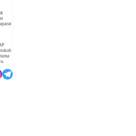
ak
an
aparat
BP
 tokoh
utama
ya.