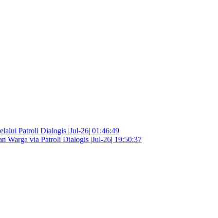
lui Patroli Dialogis |Jul-26| 01:46:49
 Warga via Patroli Dialogis |Jul-26| 19:50:37