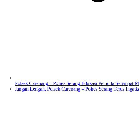
Polsek Carenang – Polres Serang Edukasi Pemuda Setempat Mela
Jangan Lengah, Polsek Carenang – Polres Serang Terus Ingatkan