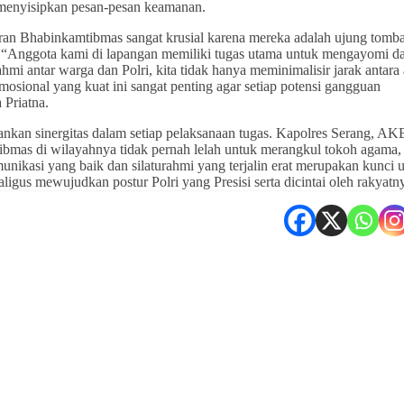
 menyisipkan pesan-pesan keamanan.
n Bhabinkamtibmas sangat krusial karena mereka adalah ujung tomb
. “Anggota kami di lapangan memiliki tugas utama untuk mengayomi d
hmi antar warga dan Polri, kita tidak hanya meminimalisir jarak antara 
osional yang kuat ini sangat penting agar setiap potensi gangguan
 Priatna.
nkan sinergitas dalam setiap pelaksanaan tugas. Kapolres Serang, AK
ibmas di wilayahnya tidak pernah lelah untuk merangkul tokoh agama,
ikasi yang baik dan silaturahmi yang terjalin erat merupakan kunci 
gus mewujudkan postur Polri yang Presisi serta dicintai oleh rakyatn