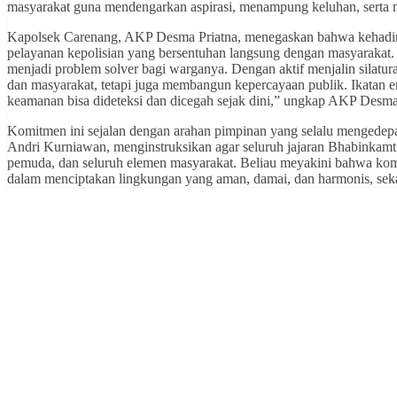
masyarakat guna mendengarkan aspirasi, menampung keluhan, serta
Kapolsek Carenang, AKP Desma Priatna, menegaskan bahwa kehadira
pelayanan kepolisian yang bersentuhan langsung dengan masyarakat
menjadi problem solver bagi warganya. Dengan aktif menjalin silatura
dan masyarakat, tetapi juga membangun kepercayaan publik. Ikatan em
keamanan bisa dideteksi dan dicegah sejak dini,” ungkap AKP Desma
Komitmen ini sejalan dengan arahan pimpinan yang selalu mengedepa
Andri Kurniawan, menginstruksikan agar seluruh jajaran Bhabinkamt
pemuda, dan seluruh elemen masyarakat. Beliau meyakini bahwa komun
dalam menciptakan lingkungan yang aman, damai, dan harmonis, sekali