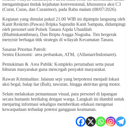
mengantisipasi tindak kejahatan konvensional, khususnya aksi C3
(Curat, Curas, dan Curanmor), pada Rabu malam (08/07/2026).
​Kegiatan yang dimulai pukul 21.00 WIB ini dipimpin langsung oleh
Kanit Reskrim (Pawas) Bripka Saprudin Kanit Sampata, didampingi
oleh personel unit Polsek Tanara Aipda Ubaidilah
(Bhabinkamtibmas), Dan Briptu Angga Nugraha. Tim bergerak
menyisir berbagai titik strategis di wilayah Kecamatan Tanara.
​Sasaran Prioritas Patroli:
​Sentra Ekonomi: area perbankan, ATM, (Alfamart/Indomaret).
​Pemukiman & Area Publik: Kompleks perumahan serta pusat
hiburan masyarakat guna mencegah penyakit masyarakat.
​Rawan Kriminalitas: Jalanan sepi yang berpotensi menjadi lokasi
aksi begal, balap liar (Bali), tawuran, hingga aktivitas geng motor.
​Selain melakukan pemantauan visual, para personel di lapangan
secara humanis berdialog dengan warga. Langkah ini diambil untuk
menjaring informasi sekaligus memberikan edukasi mengenai
kewaspadaan terhadap potensi gangguan keamanan.