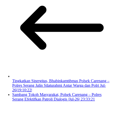
Tingkatkan Sinergitas, Bhabinkamtibmas Polsek Carenang –
Polres Serang Jalin Silaturahmi Antar Warga dan Polri Jul-
26|19:10:22|
Sambang Tokoh Masyarakat, Polsek Carenang – Polres
Serang Efektifkan Patroli Dialogis |Jul-26| 23:33:21