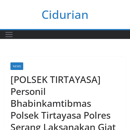
Skip
Cidurian
to
content
NEWS
[POLSEK TIRTAYASA]
Personil
Bhabinkamtibmas
Polsek Tirtayasa Polres
Serang Laksanakan Giat