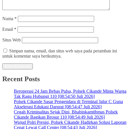
Nama
*
Email
*
Situs Web
Simpan nama, email, dan situs web saya pada peramban ini
untuk komentar saya berikutnya.
Recent Posts
Beroperasi 24 Jam Bebas Pulsa, Polsek Cikande Minta Warga
Tak Ragu Hubungi 110 [08:54:50 Juli 2026]
Polsek Cikande Sasar Pengendara di Terminal Jalur C Guna
Akselerasi Edukasi Darurat [08:54:47 Juli 2026]
Cegah Kriminalitas Sejak Dini, Bhabinkamtibmas Polsek
Cikande Bagikan Brosur 110 [08:54:49 Juli 2026]
Wujud Polri Presisi, Polsek Cikande Hadirkan Solusi Laporan
Cepat Lewat Call Center [08:54:43 Juli 2026]