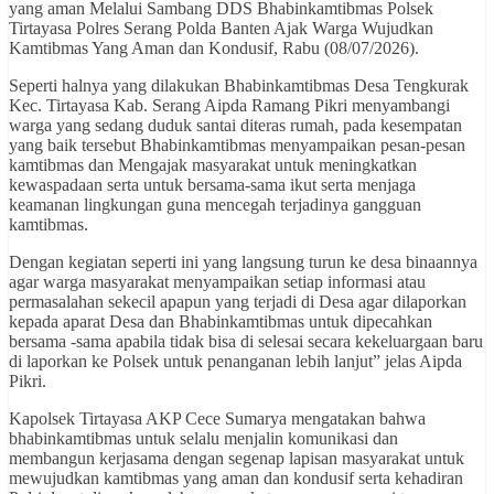
yang aman Melalui Sambang DDS Bhabinkamtibmas Polsek
Tirtayasa Polres Serang Polda Banten Ajak Warga Wujudkan
Kamtibmas Yang Aman dan Kondusif, Rabu (08/07/2026).
Seperti halnya yang dilakukan Bhabinkamtibmas Desa Tengkurak
Kec. Tirtayasa Kab. Serang Aipda Ramang Pikri menyambangi
warga yang sedang duduk santai diteras rumah, pada kesempatan
yang baik tersebut Bhabinkamtibmas menyampaikan pesan-pesan
kamtibmas dan Mengajak masyarakat untuk meningkatkan
kewaspadaan serta untuk bersama-sama ikut serta menjaga
keamanan lingkungan guna mencegah terjadinya gangguan
kamtibmas.
Dengan kegiatan seperti ini yang langsung turun ke desa binaannya
agar warga masyarakat menyampaikan setiap informasi atau
permasalahan sekecil apapun yang terjadi di Desa agar dilaporkan
kepada aparat Desa dan Bhabinkamtibmas untuk dipecahkan
bersama -sama apabila tidak bisa di selesai secara kekeluargaan baru
di laporkan ke Polsek untuk penanganan lebih lanjut” jelas Aipda
Pikri.
Kapolsek Tirtayasa AKP Cece Sumarya mengatakan bahwa
bhabinkamtibmas untuk selalu menjalin komunikasi dan
membangun kerjasama dengan segenap lapisan masyarakat untuk
mewujudkan kamtibmas yang aman dan kondusif serta kehadiran