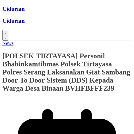
Skip
Cidurian
to
content
Cidurian
News
[POLSEK TIRTAYASA] Personil
Bhabinkamtibmas Polsek Tirtayasa
Polres Serang Laksanakan Giat Sambang
Door To Door Sistem (DDS) Kepada
Warga Desa Binaan BVHFBFFF239