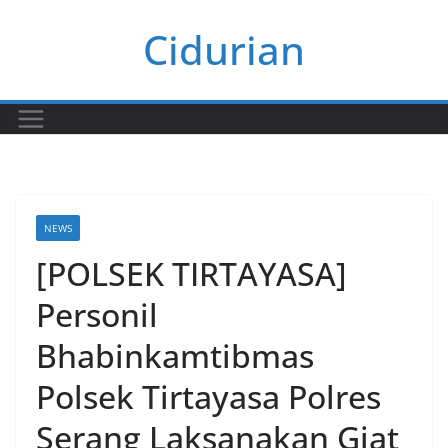
Skip
Cidurian
to
content
NEWS
[POLSEK TIRTAYASA]
Personil
Bhabinkamtibmas
Polsek Tirtayasa Polres
Serang Laksanakan Giat