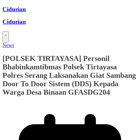
Skip
Cidurian
to
content
Cidurian
News
[POLSEK TIRTAYASA] Personil
Bhabinkamtibmas Polsek Tirtayasa
Polres Serang Laksanakan Giat Sambang
Door To Door Sistem (DDS) Kepada
Warga Desa Binaan GFASDG204