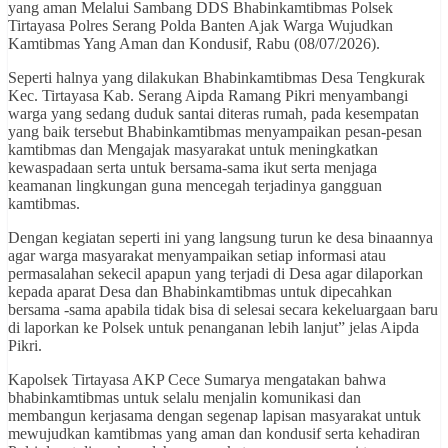
yang aman Melalui Sambang DDS Bhabinkamtibmas Polsek
Tirtayasa Polres Serang Polda Banten Ajak Warga Wujudkan
Kamtibmas Yang Aman dan Kondusif, Rabu (08/07/2026).
Seperti halnya yang dilakukan Bhabinkamtibmas Desa Tengkurak
Kec. Tirtayasa Kab. Serang Aipda Ramang Pikri menyambangi
warga yang sedang duduk santai diteras rumah, pada kesempatan
yang baik tersebut Bhabinkamtibmas menyampaikan pesan-pesan
kamtibmas dan Mengajak masyarakat untuk meningkatkan
kewaspadaan serta untuk bersama-sama ikut serta menjaga
keamanan lingkungan guna mencegah terjadinya gangguan
kamtibmas.
Dengan kegiatan seperti ini yang langsung turun ke desa binaannya
agar warga masyarakat menyampaikan setiap informasi atau
permasalahan sekecil apapun yang terjadi di Desa agar dilaporkan
kepada aparat Desa dan Bhabinkamtibmas untuk dipecahkan
bersama -sama apabila tidak bisa di selesai secara kekeluargaan baru
di laporkan ke Polsek untuk penanganan lebih lanjut” jelas Aipda
Pikri.
Kapolsek Tirtayasa AKP Cece Sumarya mengatakan bahwa
bhabinkamtibmas untuk selalu menjalin komunikasi dan
membangun kerjasama dengan segenap lapisan masyarakat untuk
mewujudkan kamtibmas yang aman dan kondusif serta kehadiran