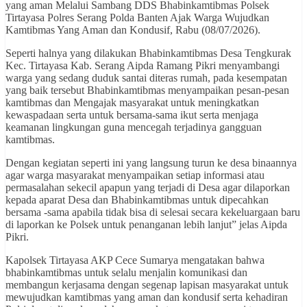
yang aman Melalui Sambang DDS Bhabinkamtibmas Polsek
Tirtayasa Polres Serang Polda Banten Ajak Warga Wujudkan
Kamtibmas Yang Aman dan Kondusif, Rabu (08/07/2026).
Seperti halnya yang dilakukan Bhabinkamtibmas Desa Tengkurak
Kec. Tirtayasa Kab. Serang Aipda Ramang Pikri menyambangi
warga yang sedang duduk santai diteras rumah, pada kesempatan
yang baik tersebut Bhabinkamtibmas menyampaikan pesan-pesan
kamtibmas dan Mengajak masyarakat untuk meningkatkan
kewaspadaan serta untuk bersama-sama ikut serta menjaga
keamanan lingkungan guna mencegah terjadinya gangguan
kamtibmas.
Dengan kegiatan seperti ini yang langsung turun ke desa binaannya
agar warga masyarakat menyampaikan setiap informasi atau
permasalahan sekecil apapun yang terjadi di Desa agar dilaporkan
kepada aparat Desa dan Bhabinkamtibmas untuk dipecahkan
bersama -sama apabila tidak bisa di selesai secara kekeluargaan baru
di laporkan ke Polsek untuk penanganan lebih lanjut” jelas Aipda
Pikri.
Kapolsek Tirtayasa AKP Cece Sumarya mengatakan bahwa
bhabinkamtibmas untuk selalu menjalin komunikasi dan
membangun kerjasama dengan segenap lapisan masyarakat untuk
mewujudkan kamtibmas yang aman dan kondusif serta kehadiran