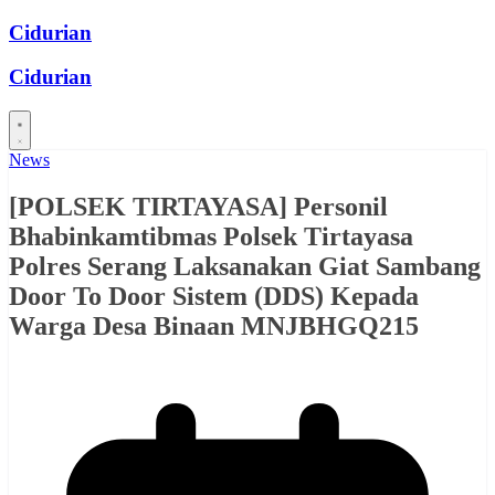
Skip
Cidurian
to
content
Cidurian
News
[POLSEK TIRTAYASA] Personil
Bhabinkamtibmas Polsek Tirtayasa
Polres Serang Laksanakan Giat Sambang
Door To Door Sistem (DDS) Kepada
Warga Desa Binaan MNJBHGQ215