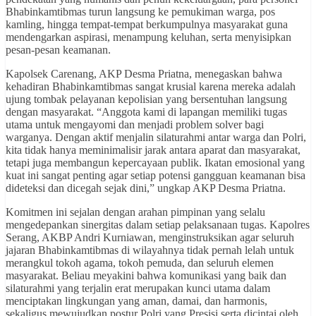
Bhabinkamtibmas turun langsung ke pemukiman warga, pos
kamling, hingga tempat-tempat berkumpulnya masyarakat guna
mendengarkan aspirasi, menampung keluhan, serta menyisipkan
pesan-pesan keamanan.
Kapolsek Carenang, AKP Desma Priatna, menegaskan bahwa
kehadiran Bhabinkamtibmas sangat krusial karena mereka adalah
ujung tombak pelayanan kepolisian yang bersentuhan langsung
dengan masyarakat. “Anggota kami di lapangan memiliki tugas
utama untuk mengayomi dan menjadi problem solver bagi
warganya. Dengan aktif menjalin silaturahmi antar warga dan Polri,
kita tidak hanya meminimalisir jarak antara aparat dan masyarakat,
tetapi juga membangun kepercayaan publik. Ikatan emosional yang
kuat ini sangat penting agar setiap potensi gangguan keamanan bisa
dideteksi dan dicegah sejak dini,” ungkap AKP Desma Priatna.
Komitmen ini sejalan dengan arahan pimpinan yang selalu
mengedepankan sinergitas dalam setiap pelaksanaan tugas. Kapolres
Serang, AKBP Andri Kurniawan, menginstruksikan agar seluruh
jajaran Bhabinkamtibmas di wilayahnya tidak pernah lelah untuk
merangkul tokoh agama, tokoh pemuda, dan seluruh elemen
masyarakat. Beliau meyakini bahwa komunikasi yang baik dan
silaturahmi yang terjalin erat merupakan kunci utama dalam
menciptakan lingkungan yang aman, damai, dan harmonis,
sekaligus mewujudkan postur Polri yang Presisi serta dicintai oleh