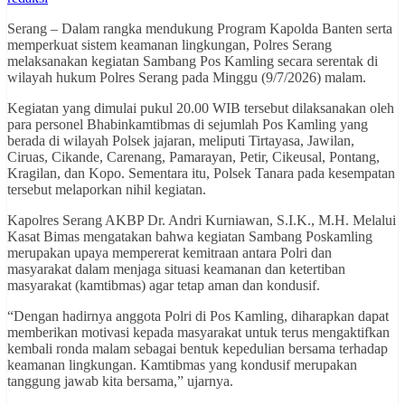
Serang – Dalam rangka mendukung Program Kapolda Banten serta
memperkuat sistem keamanan lingkungan, Polres Serang
melaksanakan kegiatan Sambang Pos Kamling secara serentak di
wilayah hukum Polres Serang pada Minggu (9/7/2026) malam.
Kegiatan yang dimulai pukul 20.00 WIB tersebut dilaksanakan oleh
para personel Bhabinkamtibmas di sejumlah Pos Kamling yang
berada di wilayah Polsek jajaran, meliputi Tirtayasa, Jawilan,
Ciruas, Cikande, Carenang, Pamarayan, Petir, Cikeusal, Pontang,
Kragilan, dan Kopo. Sementara itu, Polsek Tanara pada kesempatan
tersebut melaporkan nihil kegiatan.
Kapolres Serang AKBP Dr. Andri Kurniawan, S.I.K., M.H. Melalui
Kasat Bimas mengatakan bahwa kegiatan Sambang Poskamling
merupakan upaya mempererat kemitraan antara Polri dan
masyarakat dalam menjaga situasi keamanan dan ketertiban
masyarakat (kamtibmas) agar tetap aman dan kondusif.
“Dengan hadirnya anggota Polri di Pos Kamling, diharapkan dapat
memberikan motivasi kepada masyarakat untuk terus mengaktifkan
kembali ronda malam sebagai bentuk kepedulian bersama terhadap
keamanan lingkungan. Kamtibmas yang kondusif merupakan
tanggung jawab kita bersama,” ujarnya.