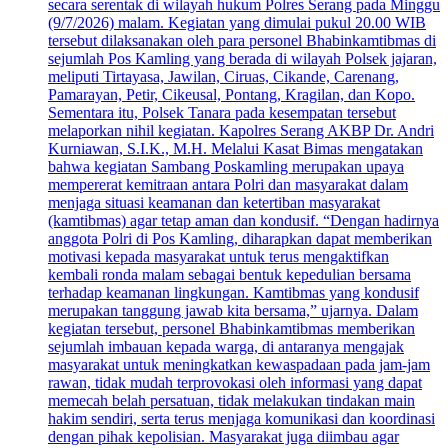
secara serentak di wilayah hukum Polres Serang pada Minggu
(9/7/2026) malam. Kegiatan yang dimulai pukul 20.00 WIB
tersebut dilaksanakan oleh para personel Bhabinkamtibmas di
sejumlah Pos Kamling yang berada di wilayah Polsek jajaran,
meliputi Tirtayasa, Jawilan, Ciruas, Cikande, Carenang,
Pamarayan, Petir, Cikeusal, Pontang, Kragilan, dan Kopo.
Sementara itu, Polsek Tanara pada kesempatan tersebut
melaporkan nihil kegiatan. Kapolres Serang AKBP Dr. Andri
Kurniawan, S.I.K., M.H. Melalui Kasat Bimas mengatakan
bahwa kegiatan Sambang Poskamling merupakan upaya
mempererat kemitraan antara Polri dan masyarakat dalam
menjaga situasi keamanan dan ketertiban masyarakat
(kamtibmas) agar tetap aman dan kondusif. “Dengan hadirnya
anggota Polri di Pos Kamling, diharapkan dapat memberikan
motivasi kepada masyarakat untuk terus mengaktifkan
kembali ronda malam sebagai bentuk kepedulian bersama
terhadap keamanan lingkungan. Kamtibmas yang kondusif
merupakan tanggung jawab kita bersama,” ujarnya. Dalam
kegiatan tersebut, personel Bhabinkamtibmas memberikan
sejumlah imbauan kepada warga, di antaranya mengajak
masyarakat untuk meningkatkan kewaspadaan pada jam-jam
rawan, tidak mudah terprovokasi oleh informasi yang dapat
memecah belah persatuan, tidak melakukan tindakan main
hakim sendiri, serta terus menjaga komunikasi dan koordinasi
dengan pihak kepolisian. Masyarakat juga diimbau agar