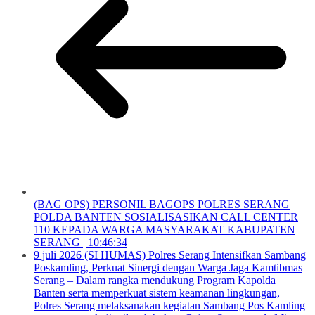
(BAG OPS) PERSONIL BAGOPS POLRES SERANG
POLDA BANTEN SOSIALISASIKAN CALL CENTER
110 KEPADA WARGA MASYARAKAT KABUPATEN
SERANG | 10:46:34
9 juli 2026 (SI HUMAS) Polres Serang Intensifkan Sambang
Poskamling, Perkuat Sinergi dengan Warga Jaga Kamtibmas
Serang – Dalam rangka mendukung Program Kapolda
Banten serta memperkuat sistem keamanan lingkungan,
Polres Serang melaksanakan kegiatan Sambang Pos Kamling