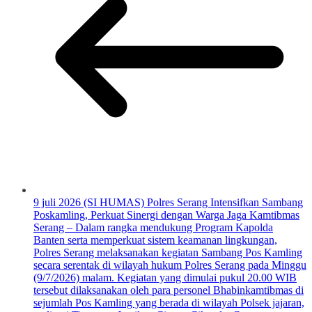
9 juli 2026 (SI HUMAS) Polres Serang Intensifkan Sambang
Poskamling, Perkuat Sinergi dengan Warga Jaga Kamtibmas
Serang – Dalam rangka mendukung Program Kapolda
Banten serta memperkuat sistem keamanan lingkungan,
Polres Serang melaksanakan kegiatan Sambang Pos Kamling
secara serentak di wilayah hukum Polres Serang pada Minggu
(9/7/2026) malam. Kegiatan yang dimulai pukul 20.00 WIB
tersebut dilaksanakan oleh para personel Bhabinkamtibmas di
sejumlah Pos Kamling yang berada di wilayah Polsek jajaran,