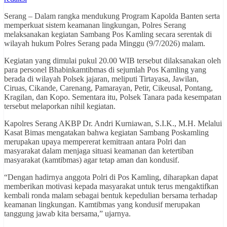
Serang – Dalam rangka mendukung Program Kapolda Banten serta
memperkuat sistem keamanan lingkungan, Polres Serang
melaksanakan kegiatan Sambang Pos Kamling secara serentak di
wilayah hukum Polres Serang pada Minggu (9/7/2026) malam.
Kegiatan yang dimulai pukul 20.00 WIB tersebut dilaksanakan oleh
para personel Bhabinkamtibmas di sejumlah Pos Kamling yang
berada di wilayah Polsek jajaran, meliputi Tirtayasa, Jawilan,
Ciruas, Cikande, Carenang, Pamarayan, Petir, Cikeusal, Pontang,
Kragilan, dan Kopo. Sementara itu, Polsek Tanara pada kesempatan
tersebut melaporkan nihil kegiatan.
Kapolres Serang AKBP Dr. Andri Kurniawan, S.I.K., M.H. Melalui
Kasat Bimas mengatakan bahwa kegiatan Sambang Poskamling
merupakan upaya mempererat kemitraan antara Polri dan
masyarakat dalam menjaga situasi keamanan dan ketertiban
masyarakat (kamtibmas) agar tetap aman dan kondusif.
“Dengan hadirnya anggota Polri di Pos Kamling, diharapkan dapat
memberikan motivasi kepada masyarakat untuk terus mengaktifkan
kembali ronda malam sebagai bentuk kepedulian bersama terhadap
keamanan lingkungan. Kamtibmas yang kondusif merupakan
tanggung jawab kita bersama,” ujarnya.