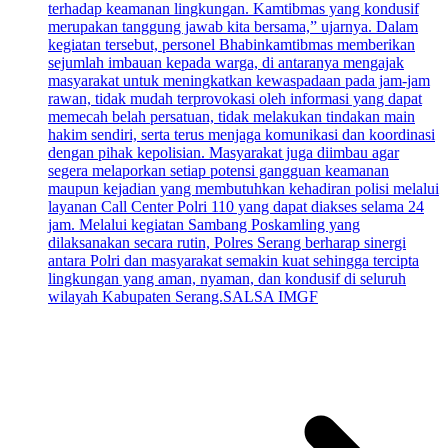
terhadap keamanan lingkungan. Kamtibmas yang kondusif
merupakan tanggung jawab kita bersama,” ujarnya. Dalam
kegiatan tersebut, personel Bhabinkamtibmas memberikan
sejumlah imbauan kepada warga, di antaranya mengajak
masyarakat untuk meningkatkan kewaspadaan pada jam-jam
rawan, tidak mudah terprovokasi oleh informasi yang dapat
memecah belah persatuan, tidak melakukan tindakan main
hakim sendiri, serta terus menjaga komunikasi dan koordinasi
dengan pihak kepolisian. Masyarakat juga diimbau agar
segera melaporkan setiap potensi gangguan keamanan
maupun kejadian yang membutuhkan kehadiran polisi melalui
layanan Call Center Polri 110 yang dapat diakses selama 24
jam. Melalui kegiatan Sambang Poskamling yang
dilaksanakan secara rutin, Polres Serang berharap sinergi
antara Polri dan masyarakat semakin kuat sehingga tercipta
lingkungan yang aman, nyaman, dan kondusif di seluruh
wilayah Kabupaten Serang.SALSA IMGF