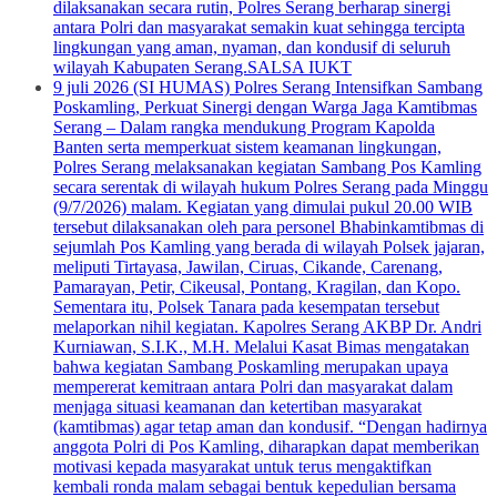
dilaksanakan secara rutin, Polres Serang berharap sinergi
antara Polri dan masyarakat semakin kuat sehingga tercipta
lingkungan yang aman, nyaman, dan kondusif di seluruh
wilayah Kabupaten Serang.SALSA IUKT
9 juli 2026 (SI HUMAS) Polres Serang Intensifkan Sambang
Poskamling, Perkuat Sinergi dengan Warga Jaga Kamtibmas
Serang – Dalam rangka mendukung Program Kapolda
Banten serta memperkuat sistem keamanan lingkungan,
Polres Serang melaksanakan kegiatan Sambang Pos Kamling
secara serentak di wilayah hukum Polres Serang pada Minggu
(9/7/2026) malam. Kegiatan yang dimulai pukul 20.00 WIB
tersebut dilaksanakan oleh para personel Bhabinkamtibmas di
sejumlah Pos Kamling yang berada di wilayah Polsek jajaran,
meliputi Tirtayasa, Jawilan, Ciruas, Cikande, Carenang,
Pamarayan, Petir, Cikeusal, Pontang, Kragilan, dan Kopo.
Sementara itu, Polsek Tanara pada kesempatan tersebut
melaporkan nihil kegiatan. Kapolres Serang AKBP Dr. Andri
Kurniawan, S.I.K., M.H. Melalui Kasat Bimas mengatakan
bahwa kegiatan Sambang Poskamling merupakan upaya
mempererat kemitraan antara Polri dan masyarakat dalam
menjaga situasi keamanan dan ketertiban masyarakat
(kamtibmas) agar tetap aman dan kondusif. “Dengan hadirnya
anggota Polri di Pos Kamling, diharapkan dapat memberikan
motivasi kepada masyarakat untuk terus mengaktifkan
kembali ronda malam sebagai bentuk kepedulian bersama