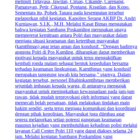
meliputi Tirtayasa, Jawilan, Ciruas, Cikande, Carenang,
Pamarayan, Petir, Cikeusal, Pontang, Kragilan, dan Kopo.
Sementara itu, Polsek Tanara pada kesempatan tersebut
melaporkan nihil kegiatan. Kapolres Serang AKBP Dr. Andri
Kurniawan, S.I.K., M.H. Melalui Kasat Bimas mengatakan
bahwa kegiatan Sambang Poskamling merupakan upaya
mempererat kemitraan antara Polri dan masyarakat dalam
menjaga situasi keamanan dan ketertiban masyarakat
(kamtibmas) agar tetap aman dan kondusif. “Dengan hadirnya
anggota Polri di Pos Kamling, diharapkan dapat memberikan
motivasi kepada masyarakat untuk terus mengaktifkan
kembali ronda malam sebagai bentuk kepedulian bersama
terhadap keamanan lingkungan. Kamtibmas yang kondusif
merupakan tanggung jawab kita bersama,” ujarnya. Dalam
kegiatan tersebut, personel Bhabinkamtibmas memberikan
sejumlah imbauan kepada warga, di antaranya mengajak
masyarakat untuk meningkatkan kewaspadaan pada jam-jam
rawan, tidak mudah terprovokasi oleh informasi yang dapat
memecah belah persatuan, tidak melakukan tindakan main
hakim sendiri, serta terus menjaga komunikasi dan koordinasi
dengan pihak kepolisian. Masyarakat juga diimbau agar
segera melaporkan setiap potensi gangguan keamanan
maupun kejadian yang membutuhkan kehadiran polisi melalui
layanan Call Center Polri 110 yang dapat diakses selama 24
jam. Melalui kegiatan Sambang Poskamling yang