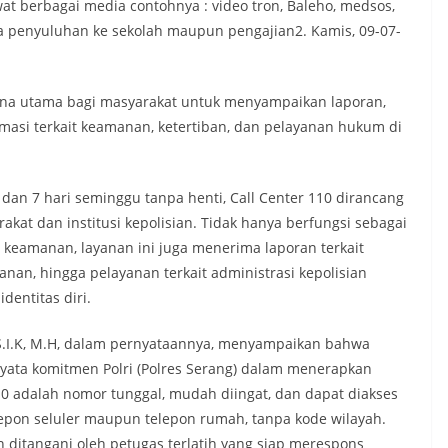
at berbagai media contohnya : video tron, Baleho, medsos,
ta penyuluhan ke sekolah maupun pengajian2. Kamis, 09-07-
arana utama bagi masyarakat untuk menyampaikan laporan,
asi terkait keamanan, ketertiban, dan pelayanan hukum di
 dan 7 hari seminggu tanpa henti, Call Center 110 dirancang
at dan institusi kepolisian. Tidak hanya berfungsi sebagai
 keamanan, layanan ini juga menerima laporan terkait
anan, hingga pelayanan terkait administrasi kepolisian
entitas diri.
.I.K, M.H, dalam pernyataannya, menyampaikan bahwa
yata komitmen Polri (Polres Serang) dalam menerapkan
10 adalah nomor tunggal, mudah diingat, dan dapat diakses
elepon seluler maupun telepon rumah, tanpa kode wilayah.
 ditangani oleh petugas terlatih yang siap merespons