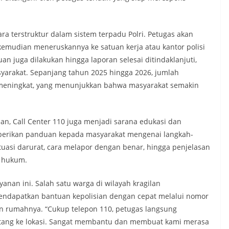
ara terstruktur dalam sistem terpadu Polri. Petugas akan
 kemudian meneruskannya ke satuan kerja atau kantor polisi
an juga dilakukan hingga laporan selesai ditindaklanjuti,
yarakat. Sepanjang tahun 2025 hingga 2026, jumlah
s meningkat, yang menunjukkan bahwa masyarakat semakin
n, Call Center 110 juga menjadi sarana edukasi dan
mberikan panduan kepada masyarakat mengenai langkah-
uasi darurat, cara melapor dengan benar, hingga penjelasan
a hukum.
nan ini. Salah satu warga di wilayah kragilan
endapatkan bantuan kepolisian dengan cepat melalui nomor
 rumahnya. “Cukup telepon 110, petugas langsung
atang ke lokasi. Sangat membantu dan membuat kami merasa