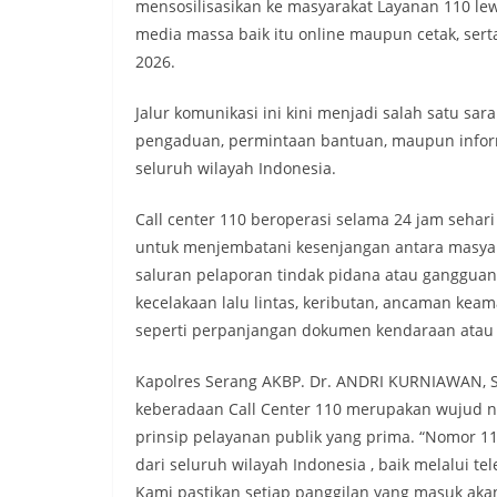
mensosilisasikan ke masyarakat Layanan 110 lew
media massa baik itu online maupun cetak, ser
2026.
Jalur komunikasi ini kini menjadi salah satu s
pengaduan, permintaan bantuan, maupun inform
seluruh wilayah Indonesia.
Call center 110 beroperasi selama 24 jam sehari
untuk menjembatani kesenjangan antara masyarak
saluran pelaporan tindak pidana atau gangguan
kecelakaan lalu lintas, keributan, ancaman keam
seperti perpanjangan dokumen kendaraan atau id
Kapolres Serang AKBP. Dr. ANDRI KURNIAWAN, S
keberadaan Call Center 110 merupakan wujud n
prinsip pelayanan publik yang prima. “Nomor 1
dari seluruh wilayah Indonesia , baik melalui t
Kami pastikan setiap panggilan yang masuk akan