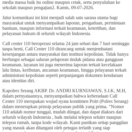
media massa baik itu online maupun cetak, serta penyuluhan ke
sekolah maupun pengajian2. Kamis, 09-07-2026.
Jalur komunikasi ini kini menjadi salah satu sarana utama bagi
masyarakat untuk menyampaikan laporan, pengaduan, permintaan
bantuan, maupun informasi terkait keamanan, ketertiban, dan
pelayanan hukum di seluruh wilayah Indonesia.
Call center 110 beroperasi selama 24 jam sehari dan 7 hari seminggu
tanpa henti, Call Center 110 dirancang untuk menjembatani
kesenjangan antara masyarakat dan institusi kepolisian. Tidak hanya
berfungsi sebagai saluran pelaporan tindak pidana atau gangguan
keamanan, layanan ini juga menerima laporan terkait kecelakaan
lalu lintas, keributan, ancaman keamanan, hingga pelayanan terkait
administrasi kepolisian seperti perpanjangan dokumen kendaraan
atau identitas diri.
Kapolres Serang AKBP. Dr. ANDRI KURNIAWAN, S.I.K, M.H,
dalam pernyataannya, menyampaikan bahwa keberadaan Call
Center 110 merupakan wujud nyata komitmen Polri (Polres Serang)
dalam menerapkan prinsip pelayanan publik yang prima. “Nomor
110 adalah nomor tunggal, mudah diingat, dan dapat diakses dari
seluruh wilayah Indonesia , baik melalui telepon seluler maupun
telepon rumah, tanpa kode wilayah. Kami pastikan setiap panggilan
yang masuk akan ditangani oleh petugas terlatih yang siap