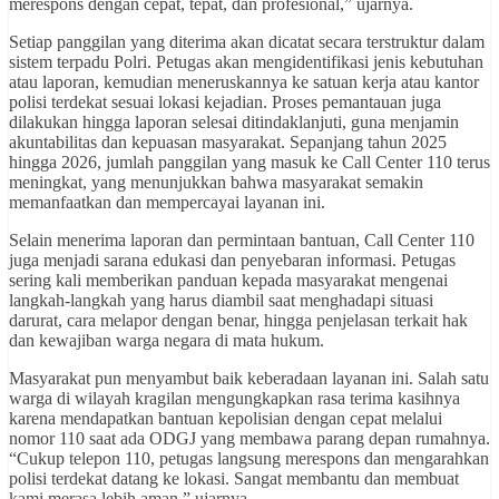
merespons dengan cepat, tepat, dan profesional,” ujarnya.
Setiap panggilan yang diterima akan dicatat secara terstruktur dalam
sistem terpadu Polri. Petugas akan mengidentifikasi jenis kebutuhan
atau laporan, kemudian meneruskannya ke satuan kerja atau kantor
polisi terdekat sesuai lokasi kejadian. Proses pemantauan juga
dilakukan hingga laporan selesai ditindaklanjuti, guna menjamin
akuntabilitas dan kepuasan masyarakat. Sepanjang tahun 2025
hingga 2026, jumlah panggilan yang masuk ke Call Center 110 terus
meningkat, yang menunjukkan bahwa masyarakat semakin
memanfaatkan dan mempercayai layanan ini.
Selain menerima laporan dan permintaan bantuan, Call Center 110
juga menjadi sarana edukasi dan penyebaran informasi. Petugas
sering kali memberikan panduan kepada masyarakat mengenai
langkah-langkah yang harus diambil saat menghadapi situasi
darurat, cara melapor dengan benar, hingga penjelasan terkait hak
dan kewajiban warga negara di mata hukum.
Masyarakat pun menyambut baik keberadaan layanan ini. Salah satu
warga di wilayah kragilan mengungkapkan rasa terima kasihnya
karena mendapatkan bantuan kepolisian dengan cepat melalui
nomor 110 saat ada ODGJ yang membawa parang depan rumahnya.
“Cukup telepon 110, petugas langsung merespons dan mengarahkan
polisi terdekat datang ke lokasi. Sangat membantu dan membuat
kami merasa lebih aman,” ujarnya.