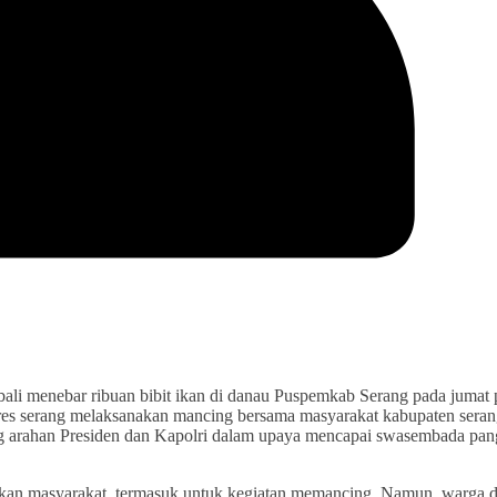
 menebar ribuan bibit ikan di danau Puspemkab Serang pada jumat 
res serang melaksanakan mancing bersama masyarakat kabupaten seran
g arahan Presiden dan Kapolri dalam upaya mencapai swasembada pa
atkan masyarakat, termasuk untuk kegiatan memancing. Namun, warga d