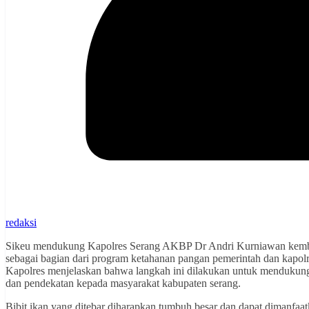
redaksi
Sikeu mendukung Kapolres Serang AKBP Dr Andri Kurniawan kembali
sebagai bagian dari program ketahanan pangan pemerintah dan kapol
Kapolres menjelaskan bahwa langkah ini dilakukan untuk mendukun
dan pendekatan kepada masyarakat kabupaten serang.
Bibit ikan yang ditebar diharapkan tumbuh besar dan dapat dimanfa