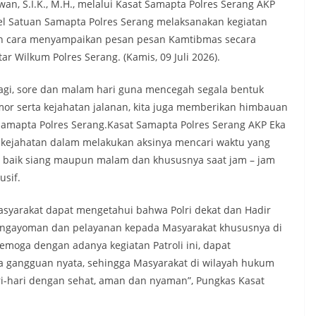
an, S.I.K., M.H., melalui Kasat Samapta Polres Serang AKP
el Satuan Samapta Polres Serang melaksanakan kegiatan
ngan cara menyampaikan pesan pesan Kamtibmas secara
 Wilkum Polres Serang. (Kamis, 09 Juli 2026).
a pagi, sore dan malam hari guna mencegah segala bentuk
nmor serta kejahatan jalanan, kita juga memberikan himbauan
Samapta Polres Serang.Kasat Samapta Polres Serang AKP Eka
 kejahatan dalam melakukan aksinya mencari waktu yang
i baik siang maupun malam dan khususnya saat jam – jam
usif.
 masyarakat dapat mengetahui bahwa Polri dekat dan Hadir
engayoman dan pelayanan kepada Masyarakat khususnya di
moga dengan adanya kegiatan Patroli ini, dapat
a gangguan nyata, sehingga Masyarakat di wilayah hukum
ri-hari dengan sehat, aman dan nyaman”, Pungkas Kasat