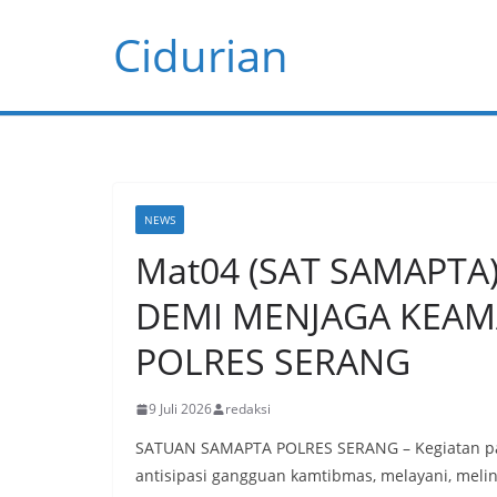
Skip
Cidurian
to
content
NEWS
Mat04 (SAT SAMAPTA)
DEMI MENJAGA KEAM
POLRES SERANG
9 Juli 2026
redaksi
SATUAN SAMAPTA POLRES SERANG – Kegiatan patr
antisipasi gangguan kamtibmas, melayani, mel