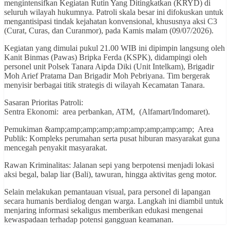
mengintensifkan Kegiatan Rutin Yang Ditingkatkan (KRYD) di
seluruh wilayah hukumnya. Patroli skala besar ini difokuskan untuk
mengantisipasi tindak kejahatan konvensional, khususnya aksi C3
(Curat, Curas, dan Curanmor), pada Kamis malam (09/07/2026).
​Kegiatan yang dimulai pukul 21.00 WIB ini dipimpin langsung oleh
Kanit Binmas (Pawas) Bripka Ferda (KSPK), didampingi oleh
personel unit Polsek Tanara Aipda Diki (Unit Intelkam), Brigadir
Moh Arief Pratama Dan Brigadir Moh Pebriyana. Tim bergerak
menyisir berbagai titik strategis di wilayah Kecamatan Tanara.
​Sasaran Prioritas Patroli:
​Sentra Ekonomi: area perbankan, ATM, (Alfamart/Indomaret).
​Pemukiman &amp;amp;amp;amp;amp;amp;amp;amp;amp; Area
Publik: Kompleks perumahan serta pusat hiburan masyarakat guna
mencegah penyakit masyarakat.
​Rawan Kriminalitas: Jalanan sepi yang berpotensi menjadi lokasi
aksi begal, balap liar (Bali), tawuran, hingga aktivitas geng motor.
​Selain melakukan pemantauan visual, para personel di lapangan
secara humanis berdialog dengan warga. Langkah ini diambil untuk
menjaring informasi sekaligus memberikan edukasi mengenai
kewaspadaan terhadap potensi gangguan keamanan.