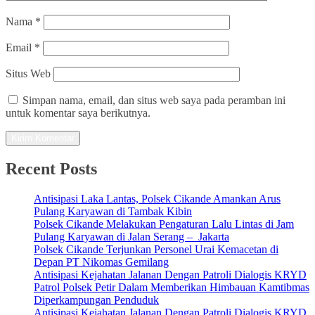
Nama
*
Email
*
Situs Web
Simpan nama, email, dan situs web saya pada peramban ini
untuk komentar saya berikutnya.
Recent Posts
Antisipasi Laka Lantas, Polsek Cikande Amankan Arus
Pulang Karyawan di Tambak Kibin
Polsek Cikande Melakukan Pengaturan Lalu Lintas di Jam
Pulang Karyawan di Jalan Serang – Jakarta
Polsek Cikande Terjunkan Personel Urai Kemacetan di
Depan PT Nikomas Gemilang
Antisipasi Kejahatan Jalanan Dengan Patroli Dialogis KRYD
Patrol Polsek Petir Dalam Memberikan Himbauan Kamtibmas
Diperkampungan Penduduk
Antisipasi Kejahatan Jalanan Dengan Patroli Dialogis KRYD