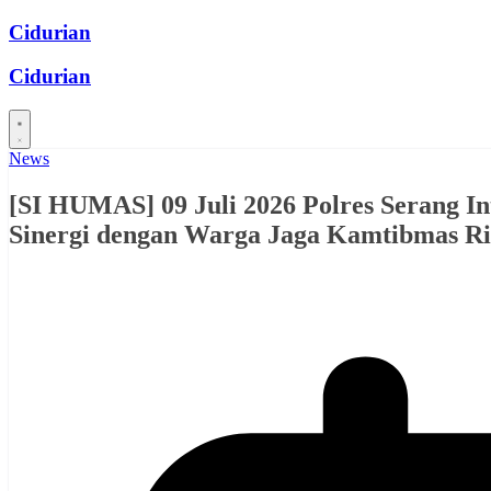
Skip
Cidurian
to
content
Cidurian
News
[SI HUMAS] 09 Juli 2026 Polres Serang I
Sinergi dengan Warga Jaga Kamtibmas 