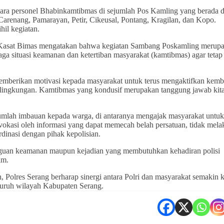
para personel Bhabinkamtibmas di sejumlah Pos Kamling yang berada d
, Carenang, Pamarayan, Petir, Cikeusal, Pontang, Kragilan, dan Kopo.
hil kegiatan.
 Kasat Bimas mengatakan bahwa kegiatan Sambang Poskamling merup
ga situasi keamanan dan ketertiban masyarakat (kamtibmas) agar teta
emberikan motivasi kepada masyarakat untuk terus mengaktifkan kemb
 lingkungan. Kamtibmas yang kondusif merupakan tanggung jawab kit
umlah imbauan kepada warga, di antaranya mengajak masyarakat untuk
okasi oleh informasi yang dapat memecah belah persatuan, tidak mel
rdinasi dengan pihak kepolisian.
ngguan keamanan maupun kejadian yang membutuhkan kehadiran polisi
am.
 Polres Serang berharap sinergi antara Polri dan masyarakat semakin 
eluruh wilayah Kabupaten Serang.