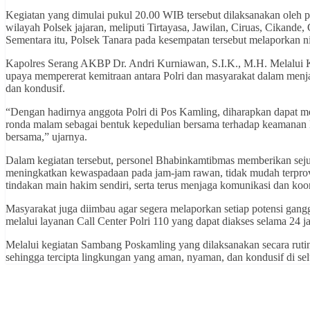
Kegiatan yang dimulai pukul 20.00 WIB tersebut dilaksanakan oleh 
wilayah Polsek jajaran, meliputi Tirtayasa, Jawilan, Ciruas, Cikande
Sementara itu, Polsek Tanara pada kesempatan tersebut melaporkan ni
Kapolres Serang AKBP Dr. Andri Kurniawan, S.I.K., M.H. Melalui
upaya mempererat kemitraan antara Polri dan masyarakat dalam menja
dan kondusif.
“Dengan hadirnya anggota Polri di Pos Kamling, diharapkan dapat m
ronda malam sebagai bentuk kepedulian bersama terhadap keamanan
bersama,” ujarnya.
Dalam kegiatan tersebut, personel Bhabinkamtibmas memberikan sej
meningkatkan kewaspadaan pada jam-jam rawan, tidak mudah terprov
tindakan main hakim sendiri, serta terus menjaga komunikasi dan koo
Masyarakat juga diimbau agar segera melaporkan setiap potensi ga
melalui layanan Call Center Polri 110 yang dapat diakses selama 24 j
Melalui kegiatan Sambang Poskamling yang dilaksanakan secara rutin,
sehingga tercipta lingkungan yang aman, nyaman, dan kondusif di s