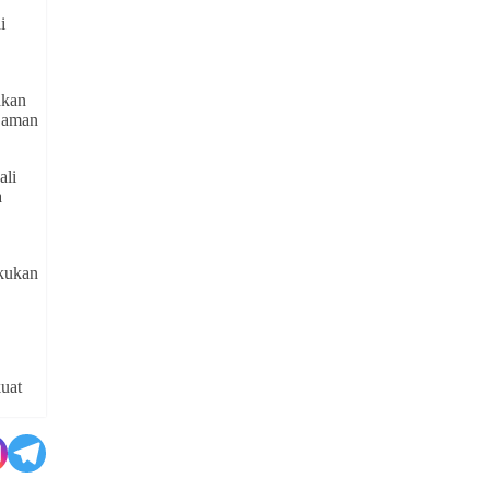
i
akan
p aman
ali
a
akukan
kuat