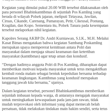
Kegiatan yang dimulai pukul 20.00 WIB tersebut dilaksanakan oleh
para personel Bhabinkamtibmas di sejumlah Pos Kamling yang
berada di wilayah Polsek jajaran, meliputi Tirtayasa, Jawilan,
Ciruas, Cikande, Carenang, Pamarayan, Petir, Cikeusal, Pontang,
Kragilan, dan Kopo. Sementara itu, Polsek Tanara pada kesempatan
tersebut melaporkan nihil kegiatan.
Kapolres Serang AKBP Dr. Andri Kurniawan, S.I.K., M.H. Melalui
Kasat Bimas mengatakan bahwa kegiatan Sambang Poskamling
merupakan upaya mempererat kemitraan antara Polri dan
masyarakat dalam menjaga situasi keamanan dan ketertiban
masyarakat (kamtibmas) agar tetap aman dan kondusif.
“Dengan hadirnya anggota Polri di Pos Kamling, diharapkan dapat
memberikan motivasi kepada masyarakat untuk terus mengaktifkan
kembali ronda malam sebagai bentuk kepedulian bersama terhadap
keamanan lingkungan. Kamtibmas yang kondusif merupakan
tanggung jawab kita bersama,” ujarnya.
Dalam kegiatan tersebut, personel Bhabinkamtibmas memberikan
sejumlah imbauan kepada warga, di antaranya mengajak masyarakat
untuk meningkatkan kewaspadaan pada jam-jam rawan, tidak
mudah terprovokasi oleh informasi yang dapat memecah belah
persatuan, tidak melakukan tindakan main hakim sendiri, serta terus