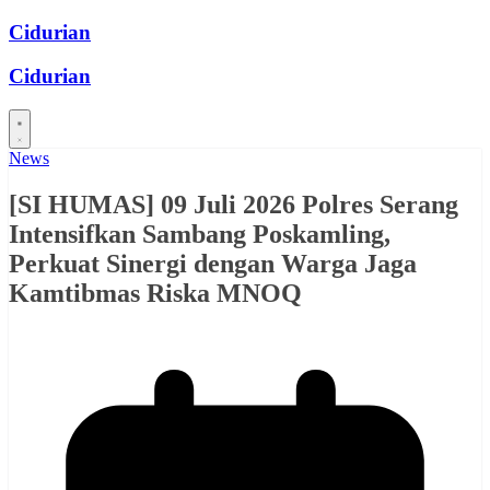
Skip
Cidurian
to
content
Cidurian
News
[SI HUMAS] 09 Juli 2026 Polres Serang
Intensifkan Sambang Poskamling,
Perkuat Sinergi dengan Warga Jaga
Kamtibmas Riska MNOQ