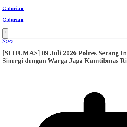
Skip
Cidurian
to
content
Cidurian
News
[SI HUMAS] 09 Juli 2026 Polres Serang I
Sinergi dengan Warga Jaga Kamtibmas 