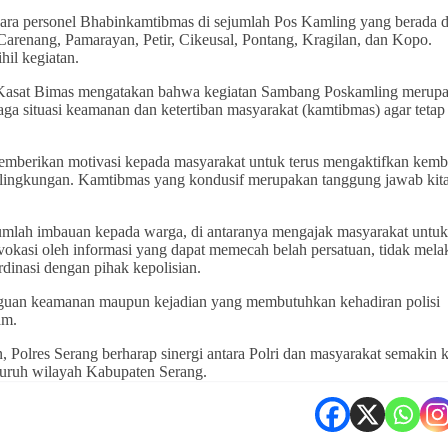
para personel Bhabinkamtibmas di sejumlah Pos Kamling yang berada d
, Carenang, Pamarayan, Petir, Cikeusal, Pontang, Kragilan, dan Kopo.
hil kegiatan.
 Kasat Bimas mengatakan bahwa kegiatan Sambang Poskamling merup
ga situasi keamanan dan ketertiban masyarakat (kamtibmas) agar teta
emberikan motivasi kepada masyarakat untuk terus mengaktifkan kemb
 lingkungan. Kamtibmas yang kondusif merupakan tanggung jawab kit
umlah imbauan kepada warga, di antaranya mengajak masyarakat untuk
okasi oleh informasi yang dapat memecah belah persatuan, tidak mel
rdinasi dengan pihak kepolisian.
ngguan keamanan maupun kejadian yang membutuhkan kehadiran polisi
am.
 Polres Serang berharap sinergi antara Polri dan masyarakat semakin 
eluruh wilayah Kabupaten Serang.