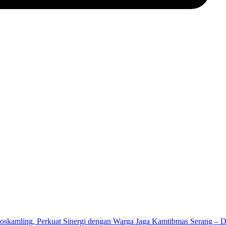
Poskamling, Perkuat Sinergi dengan Warga Jaga Kamtibmas Serang – 