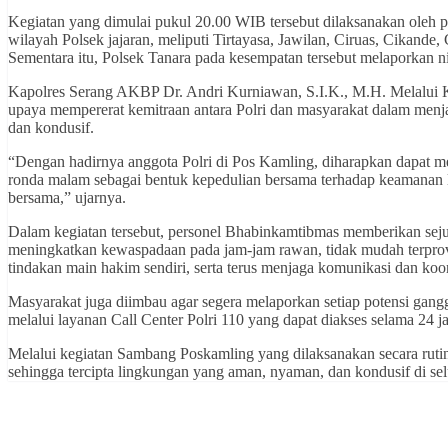
Kegiatan yang dimulai pukul 20.00 WIB tersebut dilaksanakan oleh 
wilayah Polsek jajaran, meliputi Tirtayasa, Jawilan, Ciruas, Cikande
Sementara itu, Polsek Tanara pada kesempatan tersebut melaporkan ni
Kapolres Serang AKBP Dr. Andri Kurniawan, S.I.K., M.H. Melalui
upaya mempererat kemitraan antara Polri dan masyarakat dalam menja
dan kondusif.
“Dengan hadirnya anggota Polri di Pos Kamling, diharapkan dapat m
ronda malam sebagai bentuk kepedulian bersama terhadap keamanan
bersama,” ujarnya.
Dalam kegiatan tersebut, personel Bhabinkamtibmas memberikan sej
meningkatkan kewaspadaan pada jam-jam rawan, tidak mudah terprov
tindakan main hakim sendiri, serta terus menjaga komunikasi dan koo
Masyarakat juga diimbau agar segera melaporkan setiap potensi ga
melalui layanan Call Center Polri 110 yang dapat diakses selama 24 j
Melalui kegiatan Sambang Poskamling yang dilaksanakan secara rutin,
sehingga tercipta lingkungan yang aman, nyaman, dan kondusif di s