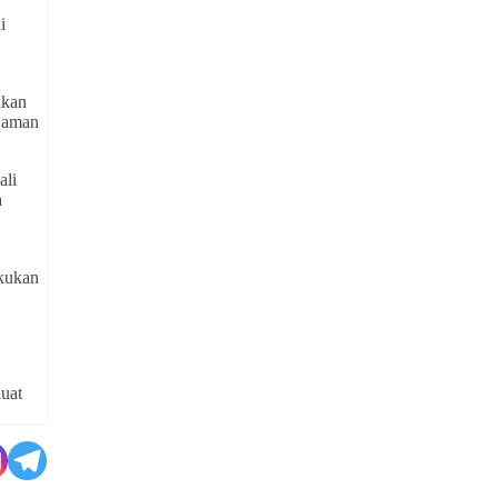
i
akan
p aman
ali
a
akukan
kuat