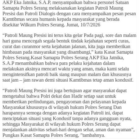
AKP Eka Jatnika, S.A.P, menyampaikan bahwa personel Satuan
Samapta Polres Serang melaksanakan kegiatan Patroli Maung
Presisi dan Patroli Dialogis dengan cara menyampaikan pesan pesan
Kamtibmas secara humanis kepada masyarakat yang berada
disekitar Wilkum Polres Serang. Jumat, 10/7/2026
“Patroli Maung Presisi ini terus kita gelar Pada pagi, sore dan malam
hari guna mencegah segala bentuk tindak kejahatan seperti curas,
curat dan curanmor serta kejahatan jalanan, kita juga memberikan
himbauan pada masyarakat yang disambangi,” kata Kasat Samapta
Polres Serang.Kasat Samapta Polres Serang AKP Eka Jatnika,
S.A.P menambahkan bahwa para pelaku kejahatan dalam
melakukan aksinya mencari waktu yang aman, maka kami selalu
mengintensifkan patroli baik siang maupun malam dan khususnya
saat jam – jam rawan demi situasi Kamtibmas tetap aman kondusif.
“Patroli Maung Presisi ini juga bertujuan agar masyarakat dapat
mengetahui bahwa Polri dekat dan Hadir setiap saat untuk
memberikan perlindungan, pengayoman dan pelayanan kepada
Masyarakat khususnya di wilayah hukum Polres Serang Dan
harapannya semoga dengan adanya kegiatan Patroli ini, dapat
menciptakan situasi yang Kondusif tanpa adanya gangguan nyata,
sehingga Masyarakat di wilayah hukum Polres Serang dapat
menjalankan aktivitas sehari-hari dengan sehat, aman dan nyaman”,
Pungkas Kasat Samapta Polres Serang, ”tambahnya.