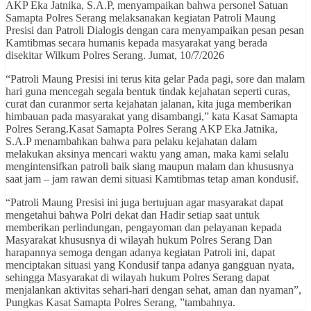
AKP Eka Jatnika, S.A.P, menyampaikan bahwa personel Satuan
Samapta Polres Serang melaksanakan kegiatan Patroli Maung
Presisi dan Patroli Dialogis dengan cara menyampaikan pesan pesan
Kamtibmas secara humanis kepada masyarakat yang berada
disekitar Wilkum Polres Serang. Jumat, 10/7/2026
“Patroli Maung Presisi ini terus kita gelar Pada pagi, sore dan malam
hari guna mencegah segala bentuk tindak kejahatan seperti curas,
curat dan curanmor serta kejahatan jalanan, kita juga memberikan
himbauan pada masyarakat yang disambangi,” kata Kasat Samapta
Polres Serang.Kasat Samapta Polres Serang AKP Eka Jatnika,
S.A.P menambahkan bahwa para pelaku kejahatan dalam
melakukan aksinya mencari waktu yang aman, maka kami selalu
mengintensifkan patroli baik siang maupun malam dan khususnya
saat jam – jam rawan demi situasi Kamtibmas tetap aman kondusif.
“Patroli Maung Presisi ini juga bertujuan agar masyarakat dapat
mengetahui bahwa Polri dekat dan Hadir setiap saat untuk
memberikan perlindungan, pengayoman dan pelayanan kepada
Masyarakat khususnya di wilayah hukum Polres Serang Dan
harapannya semoga dengan adanya kegiatan Patroli ini, dapat
menciptakan situasi yang Kondusif tanpa adanya gangguan nyata,
sehingga Masyarakat di wilayah hukum Polres Serang dapat
menjalankan aktivitas sehari-hari dengan sehat, aman dan nyaman”,
Pungkas Kasat Samapta Polres Serang, ”tambahnya.