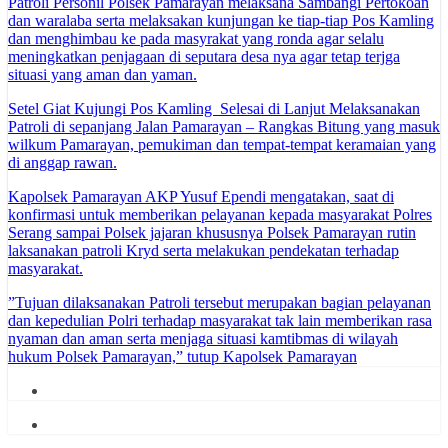
Patroli Personil Polsek Pamarayan melaksana Sambangi Pertokoan
dan waralaba serta melaksakan kunjungan ke tiap-tiap Pos Kamling
dan menghimbau ke pada masyrakat yang ronda agar selalu
meningkatkan penjagaan di seputara desa nya agar tetap terjga
situasi yang aman dan yaman.
Setel Giat Kujungi Pos Kamling Selesai di Lanjut Melaksanakan
Patroli di sepanjang Jalan Pamarayan – Rangkas Bitung yang masuk
wilkum Pamarayan, pemukiman dan tempat-tempat keramaian yang
di anggap rawan.
Kapolsek Pamarayan AKP Yusuf Ependi mengatakan, saat di
konfirmasi untuk memberikan pelayanan kepada masyarakat Polres
Serang sampai Polsek jajaran khususnya Polsek Pamarayan rutin
laksanakan patroli Kryd serta melakukan pendekatan terhadap
masyarakat.
”Tujuan dilaksanakan Patroli tersebut merupakan bagian pelayanan
dan kepedulian Polri terhadap masyarakat tak lain memberikan rasa
nyaman dan aman serta menjaga situasi kamtibmas di wilayah
hukum Polsek Pamarayan,” tutup Kapolsek Pamarayan