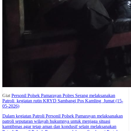
Giat
Personil Polsek Pamarayan Polres Serang melaksanakan
Patroli kegiatan rutin KRYD Sambangi Pos Kamling Jumat (15-
05-2026)
Dalam kegiatan Patroli Personil Polsek Pamarayan melaksanakan
patroli seputaran wilayah hukumnya untuk menjaga situasi
kamtibmas agar tetap aman dan kondusif selain melaksanakan