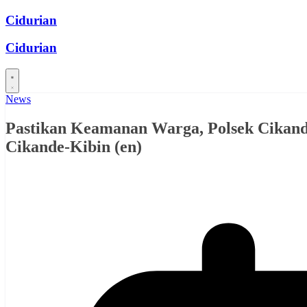
Skip
Cidurian
to
content
Cidurian
News
Pastikan Keamanan Warga, Polsek Cikan
Cikande-Kibin (en)