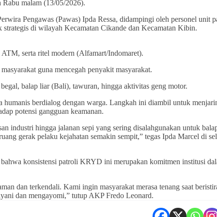
a Rabu malam (13/05/2026).
erwira Pengawas (Pawas) Ipda Ressa, didampingi oleh personel unit pa
ik strategis di wilayah Kecamatan Cikande dan Kecamatan Kibin.
ATM, serta ritel modern (Alfamart/Indomaret).
 masyarakat guna mencegah penyakit masyarakat.
begal, balap liar (Bali), tawuran, hingga aktivitas geng motor.
ara humanis berdialog dengan warga. Langkah ini diambil untuk menjari
hadap potensi gangguan keamanan.
san industri hingga jalanan sepi yang sering disalahgunakan untuk balap
ruang gerak pelaku kejahatan semakin sempit,” tegas Ipda Marcel di se
 bahwa konsistensi patroli KRYD ini merupakan komitmen institusi da
 aman dan terkendali. Kami ingin masyarakat merasa tenang saat beristir
elayani dan mengayomi,” tutup AKP Fredo Leonard.