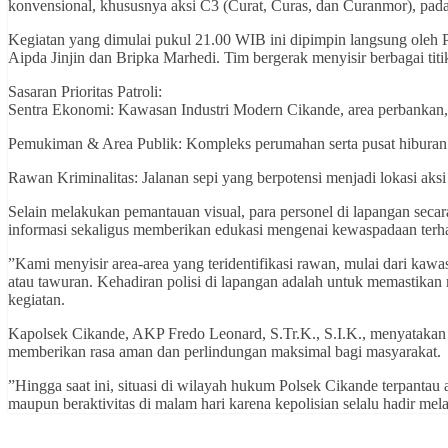
konvensional, khususnya aksi C3 (Curat, Curas, dan Curanmor), pad
​Kegiatan yang dimulai pukul 21.00 WIB ini dipimpin langsung oleh P
Aipda Jinjin dan Bripka Marhedi. Tim bergerak menyisir berbagai tit
​Sasaran Prioritas Patroli:
​Sentra Ekonomi: Kawasan Industri Modern Cikande, area perbankan, 
​Pemukiman & Area Publik: Kompleks perumahan serta pusat hiburan
​Rawan Kriminalitas: Jalanan sepi yang berpotensi menjadi lokasi aksi 
​Selain melakukan pemantauan visual, para personel di lapangan sec
informasi sekaligus memberikan edukasi mengenai kewaspadaan ter
​”Kami menyisir area-area yang teridentifikasi rawan, mulai dari kawa
atau tawuran. Kehadiran polisi di lapangan adalah untuk memastikan 
kegiatan.
​Kapolsek Cikande, AKP Fredo Leonard, S.Tr.K., S.I.K., menyatakan
memberikan rasa aman dan perlindungan maksimal bagi masyarakat.
​”Hingga saat ini, situasi di wilayah hukum Polsek Cikande terpantau
maupun beraktivitas di malam hari karena kepolisian selalu hadir m