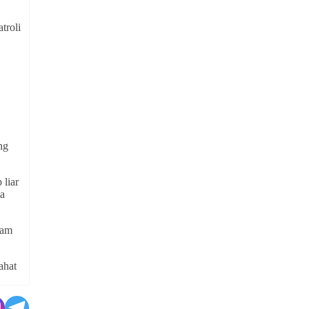
troli
ng
 liar
la
lam
ahat