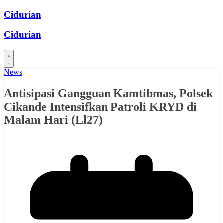
Skip
Cidurian
to
content
Cidurian
News
Antisipasi Gangguan Kamtibmas, Polsek
Cikande Intensifkan Patroli KRYD di
Malam Hari (Ll27)