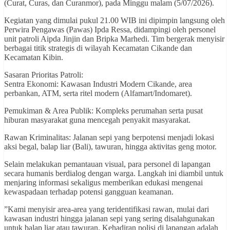
(Curat, Curas, dan Curanmor), pada Minggu malam (5/07/2026).
​Kegiatan yang dimulai pukul 21.00 WIB ini dipimpin langsung oleh
Perwira Pengawas (Pawas) Ipda Ressa, didampingi oleh personel
unit patroli Aipda Jinjin dan Bripka Marhedi. Tim bergerak menyisir
berbagai titik strategis di wilayah Kecamatan Cikande dan
Kecamatan Kibin.
​Sasaran Prioritas Patroli:
​Sentra Ekonomi: Kawasan Industri Modern Cikande, area
perbankan, ATM, serta ritel modern (Alfamart/Indomaret).
​Pemukiman & Area Publik: Kompleks perumahan serta pusat
hiburan masyarakat guna mencegah penyakit masyarakat.
​Rawan Kriminalitas: Jalanan sepi yang berpotensi menjadi lokasi
aksi begal, balap liar (Bali), tawuran, hingga aktivitas geng motor.
​Selain melakukan pemantauan visual, para personel di lapangan
secara humanis berdialog dengan warga. Langkah ini diambil untuk
menjaring informasi sekaligus memberikan edukasi mengenai
kewaspadaan terhadap potensi gangguan keamanan.
​”Kami menyisir area-area yang teridentifikasi rawan, mulai dari
kawasan industri hingga jalanan sepi yang sering disalahgunakan
untuk balap liar atau tawuran. Kehadiran polisi di lapangan adalah