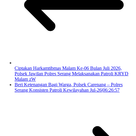
Ciptakan Harkamtibmas Malam Ke-06 Bulan Juli 2026,
Polsek Jawilan Polres Serang Melaksanakan Patroli KRYD
Malam zW
Beri Ketenangan Bagi Warga, Polsek Carenang – Polres
Serang Konsisten Patroli Kewilayahan Jul-26|06:26:57