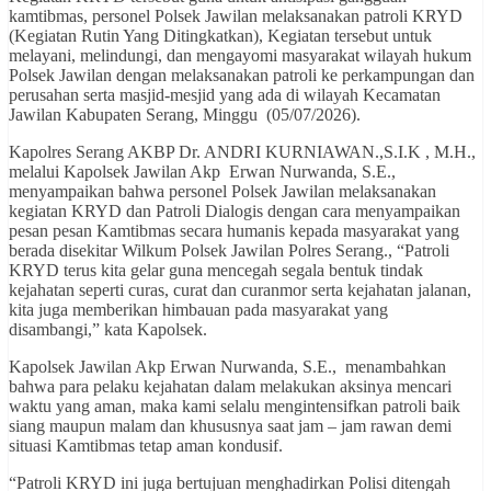
kamtibmas, personel Polsek Jawilan melaksanakan patroli KRYD
(Kegiatan Rutin Yang Ditingkatkan), Kegiatan tersebut untuk
melayani, melindungi, dan mengayomi masyarakat wilayah hukum
Polsek Jawilan dengan melaksanakan patroli ke perkampungan dan
perusahan serta masjid-mesjid yang ada di wilayah Kecamatan
Jawilan Kabupaten Serang, Minggu (05/07/2026).
Kapolres Serang AKBP Dr. ANDRI KURNIAWAN.,S.I.K , M.H.,
melalui Kapolsek Jawilan Akp Erwan Nurwanda, S.E.,
menyampaikan bahwa personel Polsek Jawilan melaksanakan
kegiatan KRYD dan Patroli Dialogis dengan cara menyampaikan
pesan pesan Kamtibmas secara humanis kepada masyarakat yang
berada disekitar Wilkum Polsek Jawilan Polres Serang., “Patroli
KRYD terus kita gelar guna mencegah segala bentuk tindak
kejahatan seperti curas, curat dan curanmor serta kejahatan jalanan,
kita juga memberikan himbauan pada masyarakat yang
disambangi,” kata Kapolsek.
Kapolsek Jawilan Akp Erwan Nurwanda, S.E., menambahkan
bahwa para pelaku kejahatan dalam melakukan aksinya mencari
waktu yang aman, maka kami selalu mengintensifkan patroli baik
siang maupun malam dan khususnya saat jam – jam rawan demi
situasi Kamtibmas tetap aman kondusif.
“Patroli KRYD ini juga bertujuan menghadirkan Polisi ditengah