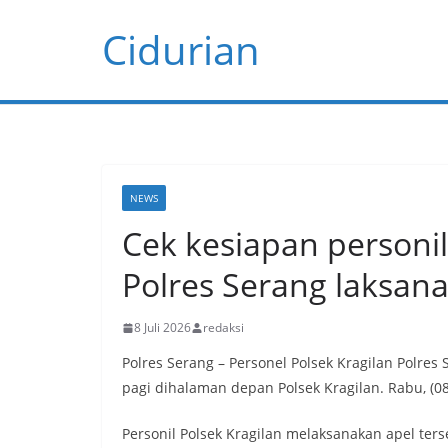
Skip
Cidurian
to
content
NEWS
Cek kesiapan personil
Polres Serang laksan
8 Juli 2026
redaksi
Polres Serang – Personel Polsek Kragilan Polres
pagi dihalaman depan Polsek Kragilan. Rabu, (0
Personil Polsek Kragilan melaksanakan apel te