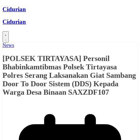
Skip
Cidurian
to
content
Cidurian
News
[POLSEK TIRTAYASA] Personil
Bhabinkamtibmas Polsek Tirtayasa
Polres Serang Laksanakan Giat Sambang
Door To Door Sistem (DDS) Kepada
Warga Desa Binaan SAXZDF107