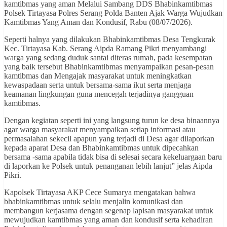
kamtibmas yang aman Melalui Sambang DDS Bhabinkamtibmas
Polsek Tirtayasa Polres Serang Polda Banten Ajak Warga Wujudkan
Kamtibmas Yang Aman dan Kondusif, Rabu (08/07/2026).
Seperti halnya yang dilakukan Bhabinkamtibmas Desa Tengkurak
Kec. Tirtayasa Kab. Serang Aipda Ramang Pikri menyambangi
warga yang sedang duduk santai diteras rumah, pada kesempatan
yang baik tersebut Bhabinkamtibmas menyampaikan pesan-pesan
kamtibmas dan Mengajak masyarakat untuk meningkatkan
kewaspadaan serta untuk bersama-sama ikut serta menjaga
keamanan lingkungan guna mencegah terjadinya gangguan
kamtibmas.
Dengan kegiatan seperti ini yang langsung turun ke desa binaannya
agar warga masyarakat menyampaikan setiap informasi atau
permasalahan sekecil apapun yang terjadi di Desa agar dilaporkan
kepada aparat Desa dan Bhabinkamtibmas untuk dipecahkan
bersama -sama apabila tidak bisa di selesai secara kekeluargaan baru
di laporkan ke Polsek untuk penanganan lebih lanjut” jelas Aipda
Pikri.
Kapolsek Tirtayasa AKP Cece Sumarya mengatakan bahwa
bhabinkamtibmas untuk selalu menjalin komunikasi dan
membangun kerjasama dengan segenap lapisan masyarakat untuk
mewujudkan kamtibmas yang aman dan kondusif serta kehadiran