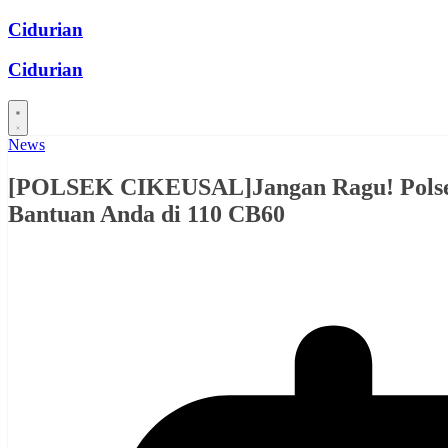
Skip
Cidurian
to
content
Cidurian
News
[POLSEK CIKEUSAL]Jangan Ragu! Polsek 
Bantuan Anda di 110 CB60